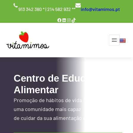
Saltar
913 342 380 * | 214 582 932 **
info@vitamimos.pt
para
Facebook
LinkedIn
Instagram
TikTok
o
conteúdo
Centro de Educação
Alimentar
Promoção de hábitos de vida saudável por
uma comunidade mais capaz
de cuidar da sua alimentação e saúde